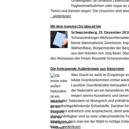
Umweltgiften, an unserem Lebensstil,
Hygienemaßnahmen oder sogar an zu
Tieren und Keimen liegen. Die Ursachen sind also 
...weiterlesen
Mit dem kommst Du überall hin
Schwarzenberg, 15. Dezember 201
Schwarzenberger Weihnachtsmarktes
kleine diplomatische Zeremonie: Ingo 
Wähler/Bika), Bürgermeister der Berg
aus den Händen von Jörg Beier, Stad
den Reisepass der Freien Republik Schwarzenbe
Die freitragende Außentreppe aus Naturstein
Was Granit ist, weiß im Erzgebirge w
lokale Granitvorkommen immer wied
Lausitzer Granitindustrie behaupten 
der Naturstein als ein besonderes Ma
wegen seines Aussehens und seiner 
verarbeitet. Naturstein ist ökologisch und enthält k
gesundheitsgefährdende Schadstoffe. Darüber hina
besonders ästhetisch und ansprechend, denn jeder
Unikat. Verfügbar sind so viele unterschiedliche 
Strukturen, dass man bei der Wahl in richtige Ent
kann.
...weiterlesen