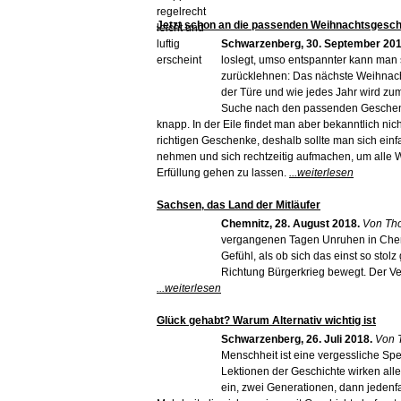
Jetzt schon an die passenden Weihnachtsgesc
Schwarzenberg, 30. September 201
loslegt, umso entspannter kann man
zurücklehnen: Das nächste Weihnachts
der Türe und wie jedes Jahr wird zum 
Suche nach den passenden Geschenk
knapp. In der Eile findet man aber bekanntlich nich
richtigen Geschenke, deshalb sollte man sich ein
nehmen und sich rechtzeitig aufmachen, um alle 
Erfüllung gehen zu lassen.
...weiterlesen
Sachsen, das Land der Mitläufer
Chemnitz, 28. August 2018.
Von Tho
vergangenen Tagen Unruhen in Chemn
Gefühl, als ob sich das einst so sto
Richtung Bürgerkrieg bewegt. Der Ve
...weiterlesen
Glück gehabt? Warum Alternativ wichtig ist
Schwarzenberg, 26. Juli 2018.
Von 
Menschheit ist eine vergessliche Spe
Lektionen der Geschichte wirken alle
ein, zwei Generationen, dann jedenfa