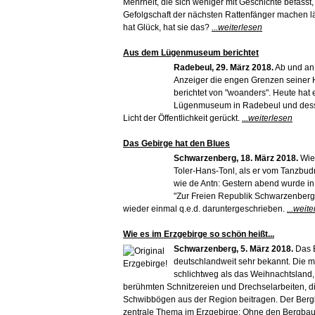
Mehrheit, die sich weniger mit Geschichte befasst,
Gefolgschaft der nächsten Rattenfänger machen l
hat Glück, hat sie das?
...weiterlesen
Aus dem Lügenmuseum berichtet
Radebeul, 29. März 2018.
Ab und an 
Anzeiger die engen Grenzen seiner 
berichtet von "woanders". Heute hat 
Lügenmuseum in Radebeul und dessen
Licht der Öffentlichkeit gerückt.
...weiterlesen
Das Gebirge hat den Blues
Schwarzenberg, 18. März 2018.
Wie 
Toler-Hans-Tonl, als er vom Tanzbud
wie de Antn: Gestern abend wurde in
"Zur Freien Republik Schwarzenberg"
wieder einmal q.e.d. daruntergeschrieben.
...weit
Wie es im Erzgebirge so schön heißt...
Schwarzenberg, 5. März 2018.
Das E
deutschlandweit sehr bekannt. Die 
schlichtweg als das Weihnachtsland, 
berühmten Schnitzereien und Drechselarbeiten, d
Schwibbögen aus der Region beitragen. Der Berg
zentrale Thema im Erzgebirge: Ohne den Bergbau