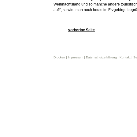
Weihnachtsland und so manche andere touristische 
auf!", so wird man noch heute im Erzgebirge begr
vorherige Seite
Drucken |
Impressum
|
Datenschutzerklärung
|
Kontakt
|
Se