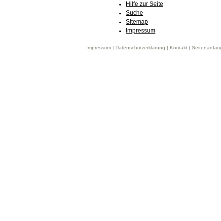
Hilfe zur Seite
Suche
Sitemap
Impressum
Impressum
|
Datenschutzerklärung
|
Kontakt
|
Seitenanfan