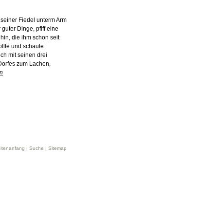
t seiner Fiedel unterm Arm
uter Dinge, pfiff eine
in, die ihm schon seit
llte und schaute
ch mit seinen drei
 Dorfes zum Lachen,
en
itenanfang
|
Suche
|
Sitemap