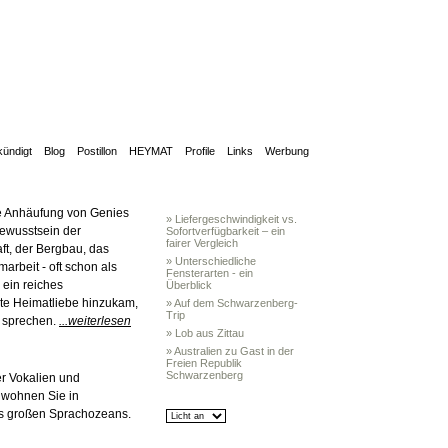
ündigt
Blog
Postillon
HEYMAT
Profile
Links
Werbung
e Anhäufung von Genies
» Liefergeschwindigkeit vs.
tbewusstsein der
Sofortverfügbarkeit – ein
fairer Vergleich
ft, der Bergbau, das
» Unterschiedliche
arbeit - oft schon als
Fensterarten - ein
 ein reiches
Überblick
te Heimatliebe hinzukam,
» Auf dem Schwarzenberg-
Trip
 sprechen.
...weiterlesen
» Lob aus Zittau
» Australien zu Gast in der
Freien Republik
Schwarzenberg
er Vokalien und
 wohnen Sie in
es großen Sprachozeans.