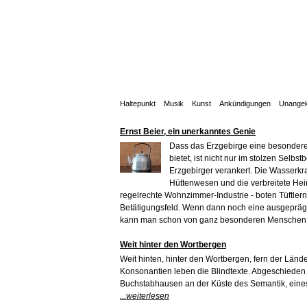
Haltepunkt
Musik
Kunst
Ankündigungen
Unangek
Ernst Beier, ein unerkanntes Genie
Dass das Erzgebirge eine besonder
bietet, ist nicht nur im stolzen Selbs
Erzgebirger verankert. Die Wasserkra
Hüttenwesen und die verbreitete Heim
regelrechte Wohnzimmer-Industrie - boten Tüftlern
Betätigungsfeld. Wenn dann noch eine ausgepräg
kann man schon von ganz besonderen Menschen
Weit hinter den Wortbergen
Weit hinten, hinter den Wortbergen, fern der Länd
Konsonantien leben die Blindtexte. Abgeschieden
Buchstabhausen an der Küste des Semantik, ein
...weiterlesen