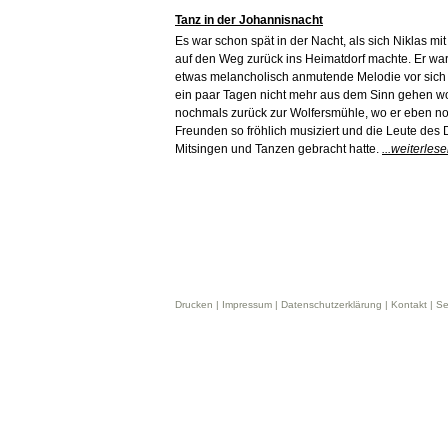
Tanz in der Johannisnacht
Es war schon spät in der Nacht, als sich Niklas mi
auf den Weg zurück ins Heimatdorf machte. Er war g
etwas melancholisch anmutende Melodie vor sich h
ein paar Tagen nicht mehr aus dem Sinn gehen wo
nochmals zurück zur Wolfersmühle, wo er eben no
Freunden so fröhlich musiziert und die Leute des
Mitsingen und Tanzen gebracht hatte.
...weiterles
Drucken |
Impressum
|
Datenschutzerklärung
|
Kontakt
|
Se