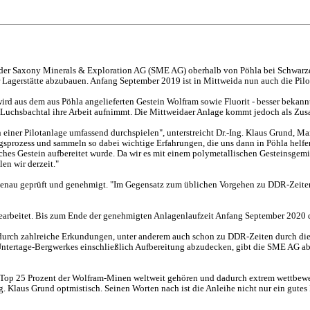
er Saxony Minerals & Exploration AG (SME AG) oberhalb von Pöhla bei Schwarzen
r Lagerstätte abzubauen. Anfang September 2019 ist in Mittweida nun auch die Pilo
d aus dem aus Pöhla angelieferten Gestein Wolfram sowie Fluorit - besser bekannt 
 Luchsbachtal ihre Arbeit aufnimmt. Die Mittweidaer Anlage kommt jedoch als Zus
l in einer Pilotanlage umfassend durchspielen", unterstreicht Dr.-Ing. Klaus Grund
ungsprozess und sammeln so dabei wichtige Erfahrungen, die uns dann in Pöhla helf
hes Gestein aufbereitet wurde. Da wir es mit einem polymetallischen Gesteinsgemis
en wir derzeit."
 genau geprüft und genehmigt. "Im Gegensatz zum üblichen Vorgehen zu DDR-Zeiten
 gearbeitet. Bis zum Ende der genehmigten Anlagenlaufzeit Anfang September 2020 
 durch zahlreiche Erkundungen, unter anderem auch schon zu DDR-Zeiten durch di
Untertage-Bergwerkes einschließlich Aufbereitung abzudecken, gibt die SME AG ab
n Top 25 Prozent der Wolfram-Minen weltweit gehören und dadurch extrem wettbewer
 Klaus Grund optmistisch. Seinen Worten nach ist die Anleihe nicht nur ein gutes I