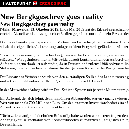
New Bergkgeschrey goes reality
New Bergkgeschrey goes reality
Pöhla | Mittweida, 13. Oktober 2019.
Ende Mai 2019 hat der Erkundungsschacht d
erreicht. Aktuell wird ein waagerechter Stollen gegraben, um noch mehr Erz aus de
Die Erzaufbereitungsanlage steht im Mittweidaer Gewerbegebiet Lauenhain. Hier wir
sobald die eigentliche Aufbereitungsanlage auf dem Bergwerksgelände im Pöhlaer
"Es ist definitiv eine gute Entscheidung, dass wir die Erzaufbereitung erst einma
erläutert: "Wir optimieren hier in Mittweida derzeit kontinuierlich den Aufbereit
Aufbereitungsmethode ist aufwändig, da in Deutschland zuletzt 1988 polymetallisc
Stoffe ein, um die Erze herauszulösen. An der genauen Rezeptur der Reagenzien feil
Der Einsatz des Verfahrens wurde von den zuständigen Stellen des Landratsamtes
und setzen nur abbaubare Stoffe ein", verdeutlicht dazu Dr. Grund.
In der Mittweidaer Anlage wird im Drei-Schicht-System mit je sechs Mitarbeitern
Ein Aufwand, der sich lohnt, denn im Pöhlaer Abbaugebiet warten - nachgewiesen
Wert von mehr als 700 Millionen Euro. Um den enormen Investitionsbedarf eines 
Zinssatz von attraktiven 7,75 Prozent heraus.
"Nicht zuletzt aufgrund der hohen Rohstoffgehalte werden wir kostenseitig zu de
Abhängigkeit Deutschlands von Rohstoffimporten zu reduzieren", zeigt sich Dr.-Ing.
Deutschlands.