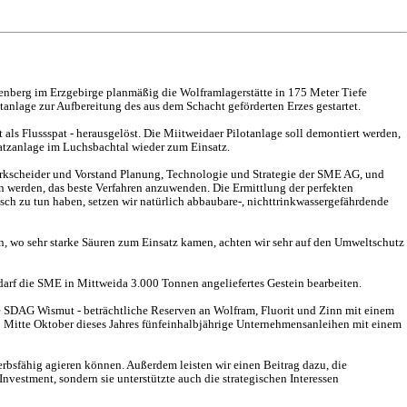
berg im Erzgebirge planmäßig die Wolframlagerstätte in 175 Meter Tiefe
tanlage zur Aufbereitung des aus dem Schacht geförderten Erzes gestartet.
als Flussspat - herausgelöst. Die Miitweidaer Pilotanlage soll demontiert werden,
atzanlage im Luchsbachtal wieder zum Einsatz.
, Markscheider und Vorstand Planung, Technologie und Strategie der SME AG, und
en werden, das beste Verfahren anzuwenden. Die Ermittlung der perfekten
ch zu tun haben, setzen wir natürlich abbaubare-, nichttrinkwassergefährdende
, wo sehr starke Säuren zum Einsatz kamen, achten wir sehr auf den Umweltschutz
darf die SME in Mittweida 3.000 Tonnen angeliefertes Gestein bearbeiten.
e SDAG Wismut - beträchtliche Reserven an Wolfram, Fluorit und Zinn mit einem
 Mitte Oktober dieses Jahres fünfeinhalbjährige Unternehmensanleihen mit einem
bsfähig agieren können. Außerdem leisten wir einen Beitrag dazu, die
nvestment, sondern sie unterstützte auch die strategischen Interessen