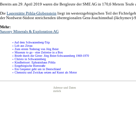
Bereits am 29. April 2019 waren die Bergleute der SME AG in 170,6 Metern Teufe 
Die
Lagerstätte Pöhla-Globenstein
liegt im westerzgebirgischen Teil der Fichtelg
der Nordwest-Südost streichenden überregionalen Gera-Joachimsthal (Jáchymov)-
Mehr:
Saxony Minerals & Exploration AG
» Auf dem Schwarzenberg-Trip
» Lob aus Zittau
» Zum ersten Todestag von Jörg Beier
» Museum to go - eine Zeitreise in a Box
» Briefe durch die Gitter: Jörg Beier-Schwarzenberg 1969-1970
» Christo in Schwarzenberg
» Kindheitsort: Ephraimhaus Pöhla
» Erzgebirgische Bierstraße
» Ein Gespenst geht um in Deutschland
» Chemnitz und Zwickau setzen auf Kunst als Motor
Adresse und Daten
zurück