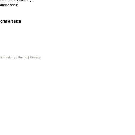
 bundesweit
formiert sich
itenanfang
|
Suche
|
Sitemap