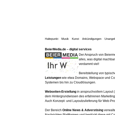
Haltepunkt
Musik
Kunst
Ankündigungen
Unangek
BeierMedia.de – digital services
Der Anspruch von Beierme
alles, was digital machbar 
verdammt viel!
Bereitstellung von typisc
Leistungen
wie etwa Domains, Webspace und C
Systemen bis hin zu Cloudlösungen.
Webseiten-Erstellung
in anspruchvollem Layout (
dem Hintergrundwissen des erfahrenen Marketing-
Auch Konzept- und Layoutzulieferung für Web-Pro
Der Bereich
Online News & Adverstising
verwalte
Nachrichten Plattformen und bestückt diese mit C