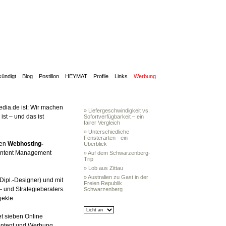
ündigt
Blog
Postillon
HEYMAT
Profile
Links
Werbung
dia.de ist: Wir machen
» Liefergeschwindigkeit vs.
ist – und das ist
Sofortverfügbarkeit – ein
fairer Vergleich
» Unterschiedliche
Fensterarten - ein
hen
Webhosting-
Überblick
ontent Management
» Auf dem Schwarzenberg-
Trip
» Lob aus Zittau
» Australien zu Gast in der
Dipl.-Designer) und mit
Freien Republik
 und Strategieberaters.
Schwarzenberg
jekte.
t sieben Online
ontent und Werbung.