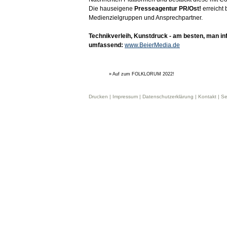
Die hauseigene
Presseagentur PR/Ost!
erreicht
Medienzielgruppen und Ansprechpartner.
Technikverleih, Kunstdruck - am besten, man in
umfassend:
www.BeierMedia.de
» Auf zum FOLKLORUM 2022!
Drucken |
Impressum
|
Datenschutzerklärung
|
Kontakt
|
Se